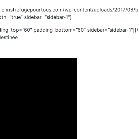
christrefugepourtous.com/wp-content/uploads/2017/08/bg-
th=”true” sidebar=”sidebar-1″]
ing_top=”60″ padding_bottom=”60″ sidebar=”sidebar-1″]
[
destinée