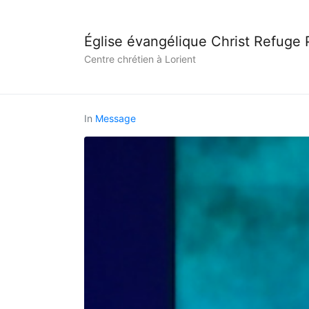
Église évangélique Christ Refuge
Centre chrétien à Lorient
In
Message