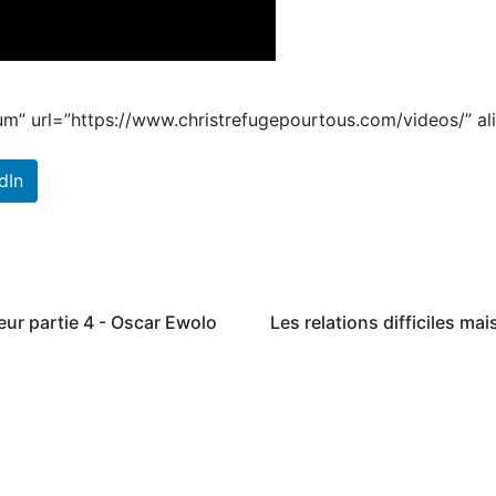
um” url=”https://www.christrefugepourtous.com/videos/” a
dIn
eur partie 4 - Oscar Ewolo
Les relations difficiles ma