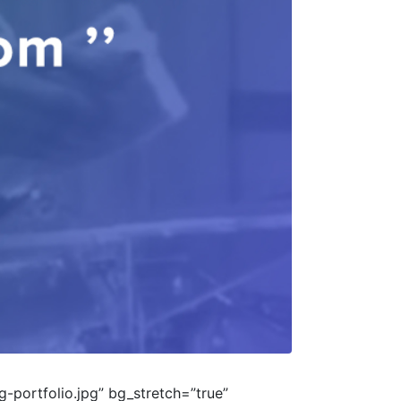
portfolio.jpg” bg_stretch=”true”