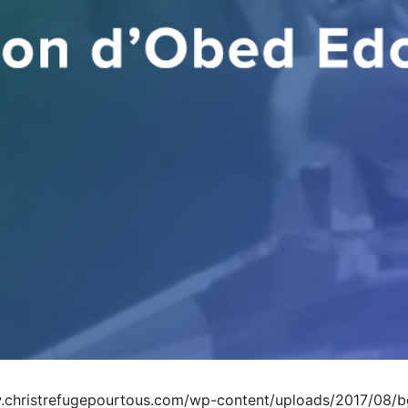
christrefugepourtous.com/wp-content/uploads/2017/08/bg-