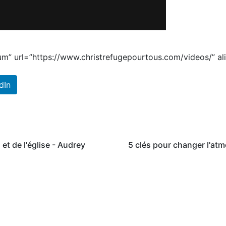
um” url=”https://www.christrefugepourtous.com/videos/” a
dIn
 et de l'église - Audrey
5 clés pour changer l'at