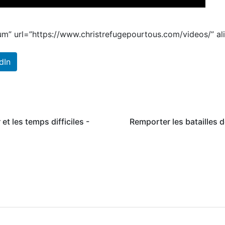
um” url=”https://www.christrefugepourtous.com/videos/” a
dIn
 et les temps difficiles -
Remporter les batailles 