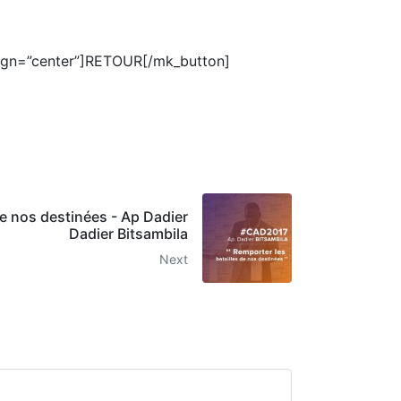
lign=”center”]RETOUR[/mk_button]
de nos destinées - Ap Dadier
Dadier Bitsambila
Next