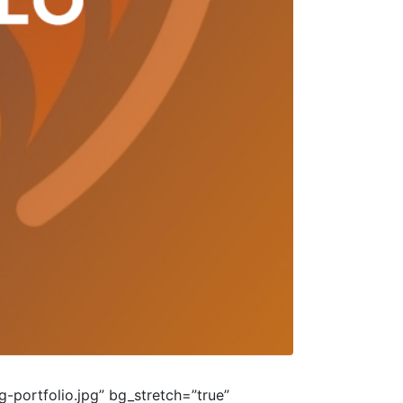
portfolio.jpg” bg_stretch=”true”