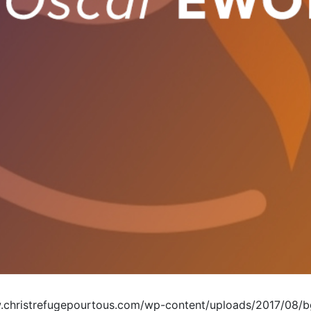
christrefugepourtous.com/wp-content/uploads/2017/08/bg-