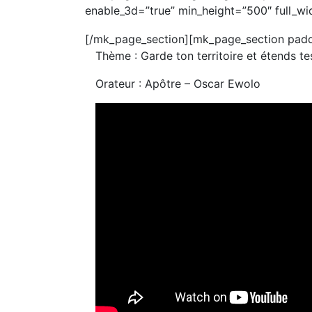
enable_3d=”true” min_height=”500″ full_wid
[/mk_page_section][mk_page_section padd
Thème : Garde ton territoire et étends tes
Orateur : Apôtre – Oscar Ewolo