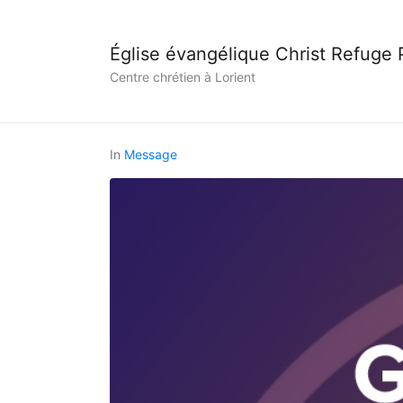
Église évangélique Christ Refuge
Centre chrétien à Lorient
In
Message