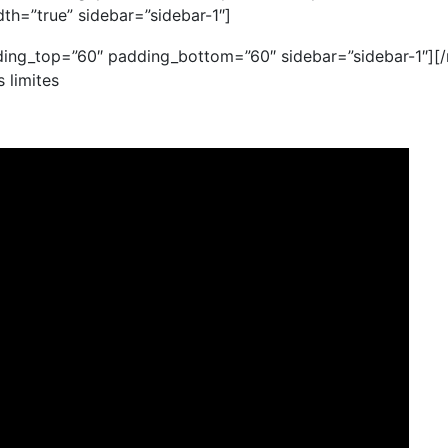
th=”true” sidebar=”sidebar-1″]
ing_top=”60″ padding_bottom=”60″ sidebar=”sidebar-1″]
[
 limites