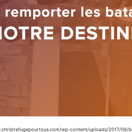
christrefugepourtous.com/wp-content/uploads/2017/08/bg-