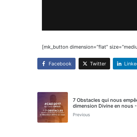
[mk_button dimension=”flat” size=”medi
Facebook
Twitter
Linke
7 Obstacles qui nous empêc
dimension Divine en nous 
Previous