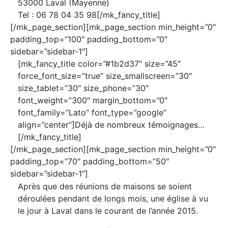
53000 Laval (Mayenne)
Tel : 06 78 04 35 98[/mk_fancy_title]
[/mk_page_section][mk_page_section min_height=”0″
padding_top=”100″ padding_bottom=”0″
sidebar=”sidebar-1″]
[mk_fancy_title color=”#1b2d37″ size=”45″
force_font_size=”true” size_smallscreen=”30″
size_tablet=”30″ size_phone=”30″
font_weight=”300″ margin_bottom=”0″
font_family=”Lato” font_type=”google”
align=”center”]Déjà de nombreux témoignages…
[/mk_fancy_title]
[/mk_page_section][mk_page_section min_height=”0″
padding_top=”70″ padding_bottom=”50″
sidebar=”sidebar-1″]
Après que des réunions de maisons se soient
déroulées pendant de longs mois, une église à vu
le jour à Laval dans le courant de l’année 2015.