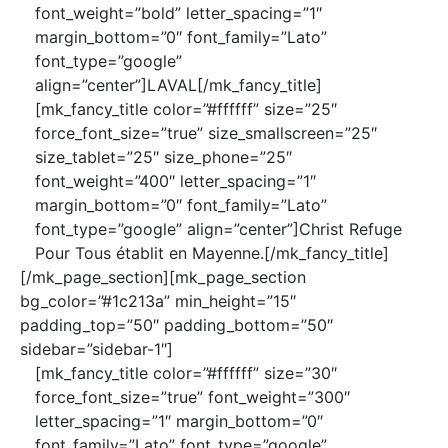
font_weight=”bold” letter_spacing=”1″
margin_bottom=”0″ font_family=”Lato”
font_type=”google”
align=”center”]LAVAL[/mk_fancy_title]
[mk_fancy_title color=”#ffffff” size=”25″
force_font_size=”true” size_smallscreen=”25″
size_tablet=”25″ size_phone=”25″
font_weight=”400″ letter_spacing=”1″
margin_bottom=”0″ font_family=”Lato”
font_type=”google” align=”center”]Christ Refuge
Pour Tous établit en Mayenne.[/mk_fancy_title]
[/mk_page_section][mk_page_section
bg_color=”#1c213a” min_height=”15″
padding_top=”50″ padding_bottom=”50″
sidebar=”sidebar-1″]
[mk_fancy_title color=”#ffffff” size=”30″
force_font_size=”true” font_weight=”300″
letter_spacing=”1″ margin_bottom=”0″
font_family=”Lato” font_type=”google”