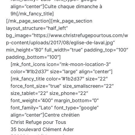
align=”center”]Culte chaque dimanche à
9h[/mk_fancy_title]
[/mk_page_section][mk_page_section
layout_structure=”half_left”
bg_image=”https://www.christrefugepourtous.com/w
p-content/uploads/2017/08/eglise-de-laval.jpg”
min_height=”80″ full_width=”true” padding_top=”100″
padding_bottom=”100″]
[mk_font_icons icon=”mk-moon-location-3″
color=”#1b2d37″ size=”large” align=”center”]
[mk_fancy_title color=”#1b2d37″ size=”22″
force_font_size=”true” size_smallscreen=”22″
size_tablet=”22″ size_phone=”22″
font_weight=”400″ margin_bottom=”0″
font_family=”Lato” font_type=”google”
align=”center”]Centre chrétien
Christ Refuge pour Tous
35 boulevard Clément Ader