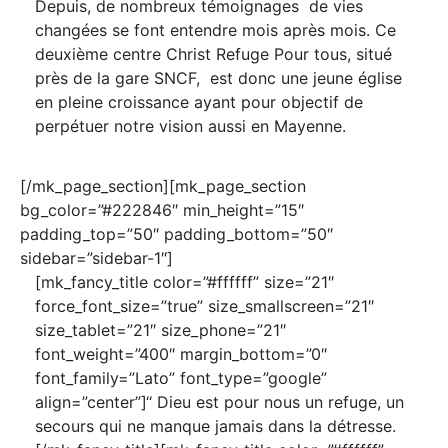
Depuis, de nombreux témoignages de vies
changées se font entendre mois après mois. Ce
deuxième centre Christ Refuge Pour tous, situé
près de la gare SNCF, est donc une jeune église
en pleine croissance ayant pour objectif de
perpétuer notre vision aussi en Mayenne.
[/mk_page_section][mk_page_section
bg_color=”#222846″ min_height=”15″
padding_top=”50″ padding_bottom=”50″
sidebar=”sidebar-1″]
[mk_fancy_title color=”#ffffff” size=”21″
force_font_size=”true” size_smallscreen=”21″
size_tablet=”21″ size_phone=”21″
font_weight=”400″ margin_bottom=”0″
font_family=”Lato” font_type=”google”
align=”center”]‘‘ Dieu est pour nous un refuge, un
secours qui ne manque jamais dans la détresse.