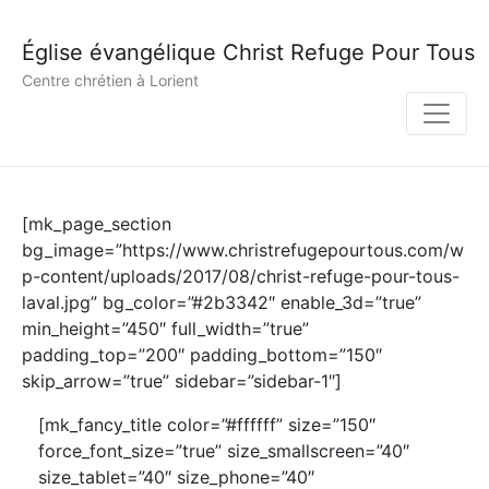
Église évangélique Christ Refuge Pour Tous
Centre chrétien à Lorient
[mk_page_section
bg_image=”https://www.christrefugepourtous.com/w
p-content/uploads/2017/08/christ-refuge-pour-tous-
laval.jpg” bg_color=”#2b3342″ enable_3d=”true”
min_height=”450″ full_width=”true”
padding_top=”200″ padding_bottom=”150″
skip_arrow=”true” sidebar=”sidebar-1″]
[mk_fancy_title color=”#ffffff” size=”150″
force_font_size=”true” size_smallscreen=”40″
size_tablet=”40″ size_phone=”40″