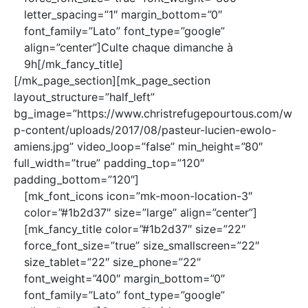
letter_spacing=”1″ margin_bottom=”0″
font_family=”Lato” font_type=”google”
align=”center”]Culte chaque dimanche à
9h[/mk_fancy_title]
[/mk_page_section][mk_page_section
layout_structure=”half_left”
bg_image=”https://www.christrefugepourtous.com/w
p-content/uploads/2017/08/pasteur-lucien-ewolo-
amiens.jpg” video_loop=”false” min_height=”80″
full_width=”true” padding_top=”120″
padding_bottom=”120″]
[mk_font_icons icon=”mk-moon-location-3″
color=”#1b2d37″ size=”large” align=”center”]
[mk_fancy_title color=”#1b2d37″ size=”22″
force_font_size=”true” size_smallscreen=”22″
size_tablet=”22″ size_phone=”22″
font_weight=”400″ margin_bottom=”0″
font_family=”Lato” font_type=”google”