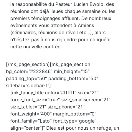
la responsabilité du Pasteur Lucien Ewolo, des
réunions ont déjà lieues chaque semaine où les
premiers témoignages affluent. De nombreux
évènements vous attendent à Amiens
(séminaires, réunions de réveil etc…), alors
n’hésitez pas à nous rejoindre pour conquérir
cette nouvelle contrée.
[/mk_page_section][mk_page_section
bg_color=”#222846″ min_height=”15″
padding_top=”50″ padding_bottom=”50″
sidebar=”sidebar-1″]
[mk_fancy_title color=”#ffffff” size=”21″
force_font_size=”true” size_smallscreen=”21″
size_tablet=”21″ size_phone=”21″
font_weight=”400″ margin_bottom=”0″
font_family=”Lato” font_type=”google”
align=”center”]‘‘ Dieu est pour nous un refuge, un