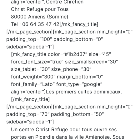
align=”center”]Centre Chrétien
Christ Refuge pour Tous
80000 Amiens (Somme)
Tel : 06 64 35 47 42[/mk_fancy_title]
[/mk_page_section][mk_page_section min_height=”0″
padding_top=”100″ padding_bottom=”0″
sidebar=”sidebar-1″]
[mk_fancy_title color=”#1b2d37″ size=”45″
force_font_size=”true” size_smallscreen=”30″
size_tablet=”30″ size_phone=”30″
font_weight=”300″ margin_bottom=”0″
font_family=”Lato” font_type=”google”
align=”center”]Les premiers cultes dominicaux.
[/mk_fancy_title]
[/mk_page_section][mk_page_section min_height=”0″
padding_top=”70″ padding_bottom=”50″
sidebar=”sidebar-1″]
Un centre Christ Refuge pour tous ouvre ses
portes en Picardie dans la ville Amiénoise. Sous