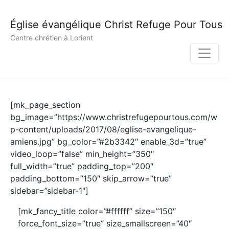
Église évangélique Christ Refuge Pour Tous
Centre chrétien à Lorient
[mk_page_section
bg_image=”https://www.christrefugepourtous.com/w
p-content/uploads/2017/08/eglise-evangelique-
amiens.jpg” bg_color=”#2b3342″ enable_3d=”true”
video_loop=”false” min_height=”350″
full_width=”true” padding_top=”200″
padding_bottom=”150″ skip_arrow=”true”
sidebar=”sidebar-1″]
[mk_fancy_title color=”#ffffff” size=”150″
force_font_size=”true” size_smallscreen=”40″